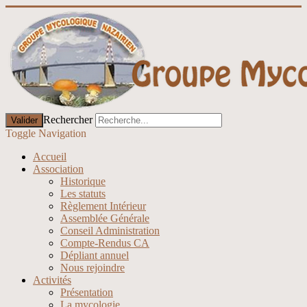
Rechercher
Valider
Toggle Navigation
Accueil
Association
Historique
Les statuts
Règlement Intérieur
Assemblée Générale
Conseil Administration
Compte-Rendus CA
Dépliant annuel
Nous rejoindre
Activités
Présentation
La mycologie