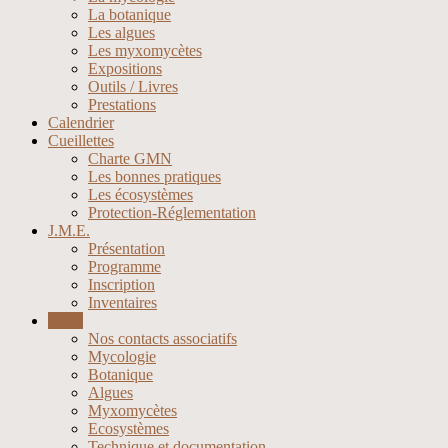
La botanique
Les algues
Les myxomycètes
Expositions
Outils / Livres
Prestations
Calendrier
Cueillettes
Charte GMN
Les bonnes pratiques
Les écosystèmes
Protection-Réglementation
J.M.E.
Présentation
Programme
Inscription
Inventaires
Liens
Nos contacts associatifs
Mycologie
Botanique
Algues
Myxomycètes
Ecosystèmes
Technique et documentation