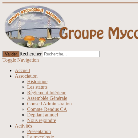
Rechercher
Valider
Toggle Navigation
Accueil
Association
Historique
Les statuts
Règlement Intérieur
Assemblée Générale
Conseil Administration
Compte-Rendus CA
Dépliant annuel
Nous rejoindre
Activités
Présentation
La mycologie