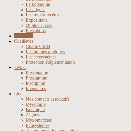
La botanique
Les algues
Les myxomycètes
Expositions
Outils / Livres
Prestations
Calendrier
Cueillettes
Charte GMN
Les bonnes pratiques
Les écosystèmes
Protection-Réglementation
J.M.E.
Présentation
Programme
Inscription
Inventaires
Liens
Nos contacts associatifs
Mycologie
Botanique
Algues
Myxomycètes
Ecosystèmes
Technique et documentation