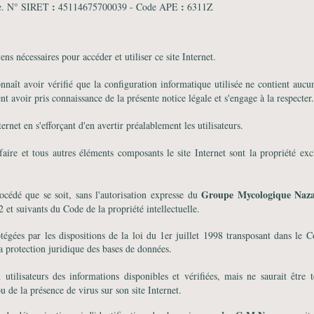
:
:
de. N° SIRET
45114675700039 - Code APE
6311Z
ns nécessaires pour accéder et utiliser ce site Internet.
nnaît avoir vérifié que la configuration informatique utilisée ne contient aucu
nt avoir pris connaissance de la présente notice légale et s'engage à la respecter.
rnet en s'efforçant d'en avertir préalablement les utilisateurs.
-faire et tous autres éléments composants le site Internet sont la propriété ex
Groupe Mycologique Naza
rocédé que se soit, sans l'autorisation expresse du
2 et suivants du Code de la propriété intellectuelle.
otégées par les dispositions de la loi du 1er juillet 1998 transposant dans le 
la protection juridique des bases de données.
tilisateurs des informations disponibles et vérifiées, mais ne saurait être 
u de la présence de virus sur son site Internet.