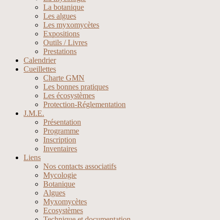
La botanique
Les algues
Les myxomycètes
Expositions
Outils / Livres
Prestations
Calendrier
Cueillettes
Charte GMN
Les bonnes pratiques
Les écosystèmes
Protection-Réglementation
J.M.E.
Présentation
Programme
Inscription
Inventaires
Liens
Nos contacts associatifs
Mycologie
Botanique
Algues
Myxomycètes
Ecosystèmes
Technique et documentation