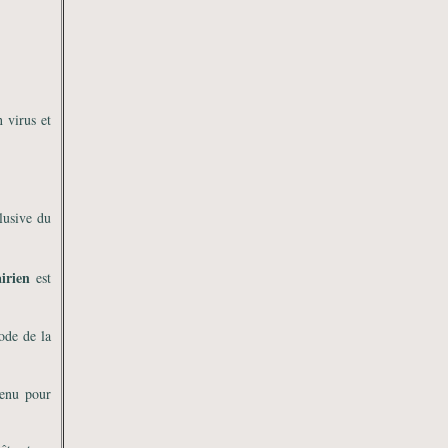
n virus et
clusive du
irien
est
Code de la
tenu pour