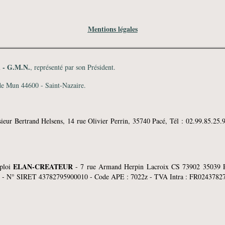
Mentions légales
 - G.M.N.
, représenté par son Président
.
 de Mun 44600 - Saint-Nazaire.
sieur Bertrand Helsens, 14 rue Olivier Perrin, 35740 Pacé, Tél : 02.99.85.25.9
ELAN-CREATEUR
mploi
- 7 rue Armand Herpin Lacroix CS 73902 3503
 N° SIRET 43782795900010 - Code APE : 7022z - TVA Intra : FR0243782