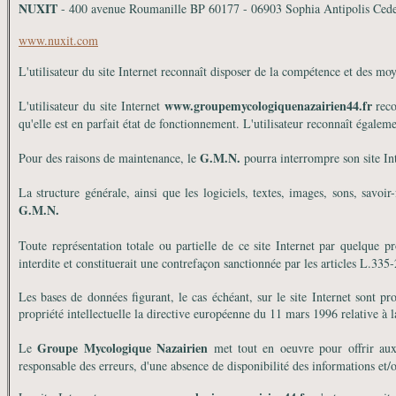
NUXIT
- 400 avenue Roumanille BP 60177 - 06903 Sophia Antipolis Ce
www.nuxit.com
L'utilisateur du site Internet reconnaît disposer de la compétence et des moye
www.
groupemycologiquenazairien44
.fr
L'utilisateur du site Internet
reco
qu'elle est en parfait état de fonctionnement. L'utilisateur reconnaît égaleme
G.M.N.
Pour des raisons de maintenance, le
pourra interrompre son site Inte
La structure générale, ainsi que les logiciels, textes, images, sons, savoir
G.M.N.
Toute représentation totale ou partielle de ce site Internet par quelque p
interdite et constituerait une contrefaçon sanctionnée par les articles L.335-
Les bases de données figurant, le cas échéant, sur le site Internet sont pr
propriété intellectuelle la directive européenne du 11 mars 1996 relative à 
Groupe Mycologique Nazairien
Le
met tout en oeuvre pour offrir aux u
responsable des erreurs, d'une absence de disponibilité des informations et/o