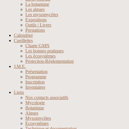
La botanique
Les algues
Les myxomycètes
Expositions
Outils / Livres
Prestations
Calendrier
Cueillettes
Charte GMN
Les bonnes pratiques
Les écosystèmes
Protection-Réglementation
J.M.E.
Présentation
Programme
Inscription
Inventaires
Liens
Nos contacts associatifs
Mycologie
Botanique
Algues
Myxomycètes
Ecosystèmes
Technique et documentation