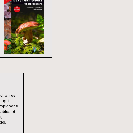
oche très
t qui
ampignons
ibles et
s,
tes.