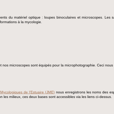
ents du matériel optique : loupes binoculaires et microscopes. Les 
ormations à la mycologie.
et nos microscopes sont équipés pour la microphotographie. Ceci nous 
Mycologiques de l’Estuaire (JME)
nous enregistrons les noms des esp
n les milieux, ces deux bases sont accessibles via les liens ci-dessus.