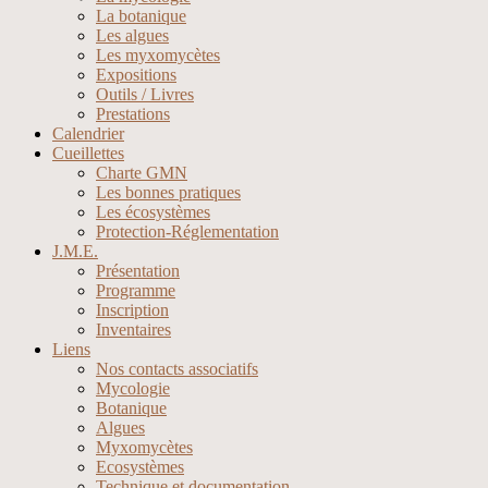
La botanique
Les algues
Les myxomycètes
Expositions
Outils / Livres
Prestations
Calendrier
Cueillettes
Charte GMN
Les bonnes pratiques
Les écosystèmes
Protection-Réglementation
J.M.E.
Présentation
Programme
Inscription
Inventaires
Liens
Nos contacts associatifs
Mycologie
Botanique
Algues
Myxomycètes
Ecosystèmes
Technique et documentation