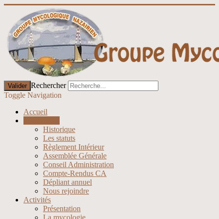
Rechercher
Valider
Toggle Navigation
Accueil
Association
Historique
Les statuts
Règlement Intérieur
Assemblée Générale
Conseil Administration
Compte-Rendus CA
Dépliant annuel
Nous rejoindre
Activités
Présentation
La mycologie