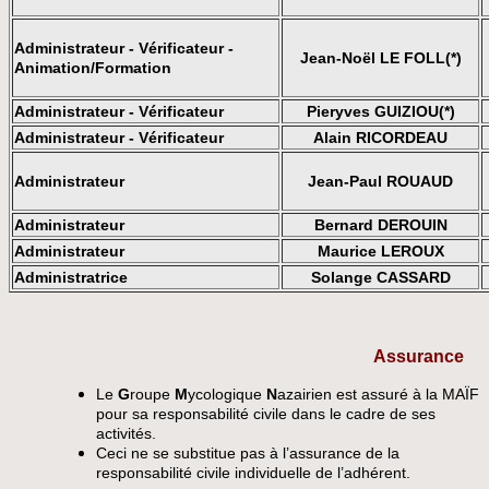
Administrateur - Vérificateur -
Jean-Noël LE FOLL(*)
Animation/Formation
Administrateur - Vérificateur
Pieryves GUIZIOU(*)
Administrateur - Vérificateur
Alain RICORDEAU
Administrateur
Jean-Paul ROUAUD
Administrateur
Bernard DEROUIN
Administrateur
Maurice LEROUX
Administratrice
Solange CASSARD
Assurance
Le
G
roupe
M
ycologique
N
azairien est assuré à la MAÏF
pour sa responsabilité civile dans le cadre de ses
activités.
Ceci ne se substitue pas à l’assurance de la
responsabilité civile individuelle de l’adhérent.