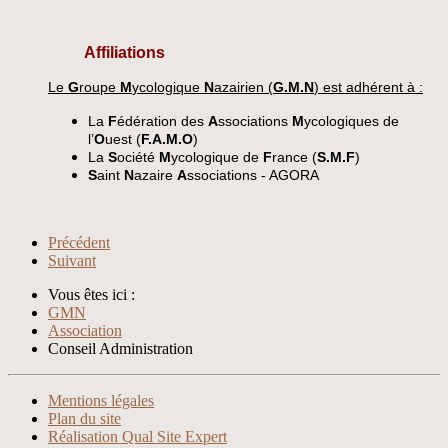
Affiliations
Le
G
roupe
M
ycologique
N
azairien (
G.M.N
) est adhérent à :
La
F
édération des
A
ssociations
M
ycologiques de
l’
O
uest (
F.A.M.O
)
La
S
ociété
M
ycologique de
F
rance (
S.M.F
)
S
aint
N
azaire
A
ssociations - AGORA
Précédent
Suivant
Vous êtes ici :
GMN
Association
Conseil Administration
Xnxx
Xvideos
Mentions légales
Plan du site
Réalisation Qual Site Expert