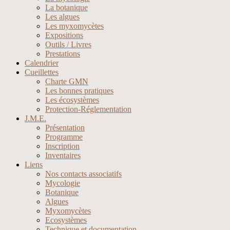
La botanique
Les algues
Les myxomycètes
Expositions
Outils / Livres
Prestations
Calendrier
Cueillettes
Charte GMN
Les bonnes pratiques
Les écosystèmes
Protection-Réglementation
J.M.E.
Présentation
Programme
Inscription
Inventaires
Liens
Nos contacts associatifs
Mycologie
Botanique
Algues
Myxomycètes
Ecosystèmes
Technique et documentation